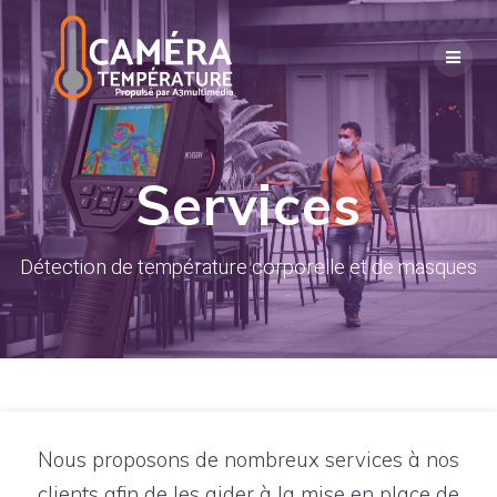
Skip
to
content
Services
Détection de température corporelle et de masques
Nous proposons de nombreux services à nos
clients afin de les aider à la mise en place de